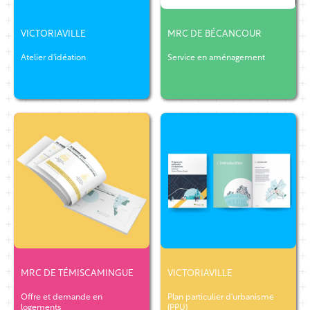
VICTORIAVILLE
MRC DE BÉCANCOUR
Atelier d'idéation
Service en aménagement
MRC DE TÉMISCAMINGUE
VICTORIAVILLE
Offre et demande en
Plan particulier d'urbanisme
logements
(PPU)