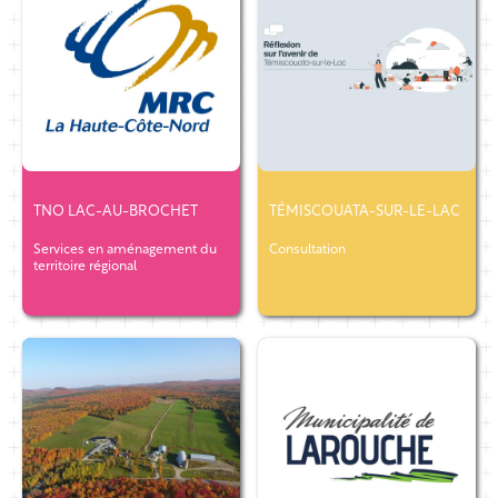
TNO LAC-AU-BROCHET
TÉMISCOUATA-SUR-LE-LAC
Services en aménagement du
Consultation
territoire régional