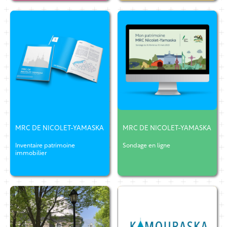
MRC DE NICOLET-YAMASKA
MRC DE NICOLET-YAMASKA
Inventaire patrimoine
Sondage en ligne
immobilier