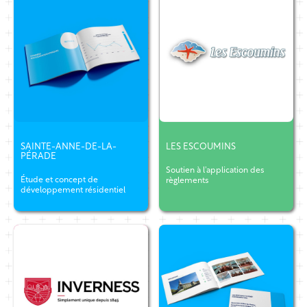
SAINTE-ANNE-DE-LA-
LES ESCOUMINS
PÉRADE
Soutien à l’application des
Étude et concept de
règlements
développement résidentiel