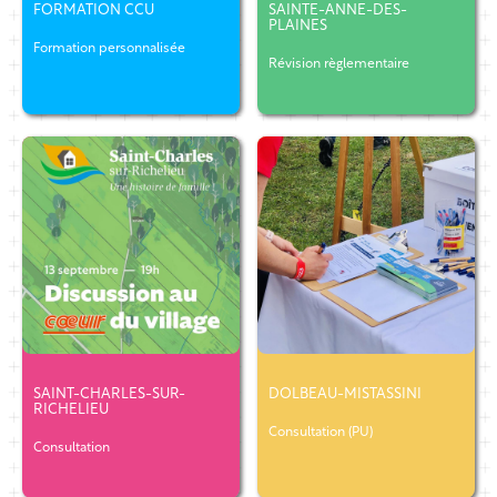
FORMATION CCU
SAINTE-ANNE-DES-
PLAINES
Formation personnalisée
Révision règlementaire
SAINT-CHARLES-SUR-
DOLBEAU-MISTASSINI
RICHELIEU
Consultation (PU)
Consultation