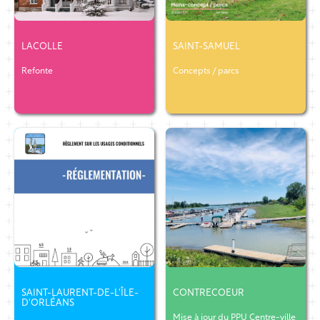
LACOLLE
SAINT-SAMUEL
Refonte
Concepts / parcs
SAINT-LAURENT-DE-L'ÎLE-
CONTRECOEUR
D'ORLÉANS
Mise à jour du PPU Centre-ville