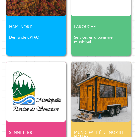
HAM-NORD
LAROUCHE
Demande CPTAQ
Services en urbanisme
municipal
SENNETERRE
MUNICIPALITÉ DE NORTH