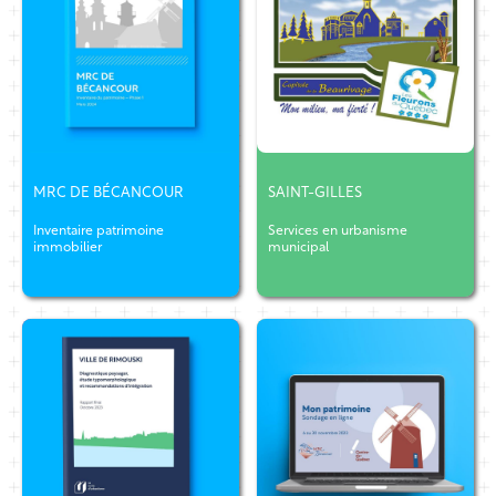
MRC DE BÉCANCOUR
SAINT-GILLES
Inventaire patrimoine
Services en urbanisme
immobilier
municipal