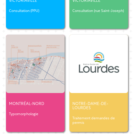
VICTORIAVILLE
VICTORIAVILLE
Consultation (PPU)
Consultation (rue Saint-Joseph)
MONTRÉAL-NORD
NOTRE-DAME-DE-
LOURDES
Typomorphologie
Traitement demandes de
permis