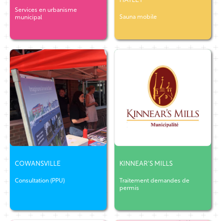
HATLEY
Services en urbanisme
Sauna mobile
municipal
COWANSVILLE
KINNEAR'S MILLS
Consultation (PPU)
Traitement demandes de
permis