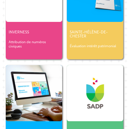
INVERNESS
SAINTE-HÉLÈNE-DE-
CHESTER
Attribution de numéros
Évaluation intérêt patrimonial
civiques