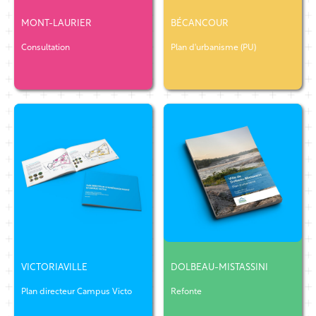
MONT-LAURIER
BÉCANCOUR
Consultation
Plan d'urbanisme (PU)
VICTORIAVILLE
DOLBEAU-MISTASSINI
Plan directeur Campus Victo
Refonte