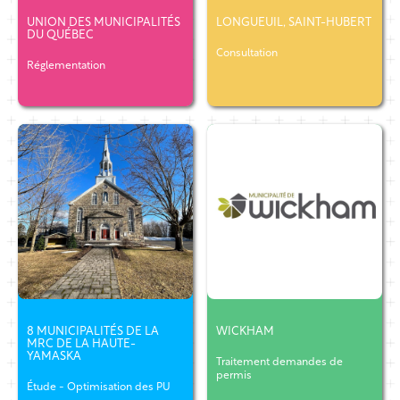
UNION DES MUNICIPALITÉS
LONGUEUIL, SAINT-HUBERT
DU QUÉBEC
Consultation
Réglementation
8 MUNICIPALITÉS DE LA
WICKHAM
MRC DE LA HAUTE-
YAMASKA
Traitement demandes de
permis
Étude - Optimisation des PU