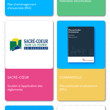
Potentiels densification
Plan d'aménagement
d'ensemble (PAE)
SACRÉ-CŒUR
COWANSVILLE
Soutien à l’application des
Plan particulier d'urbanisme
règlements
(PPU)